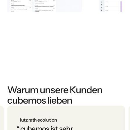
Warum unsere Kunden
cubemos lieben
lutz rath ecolution
“
cubemos ist sehr