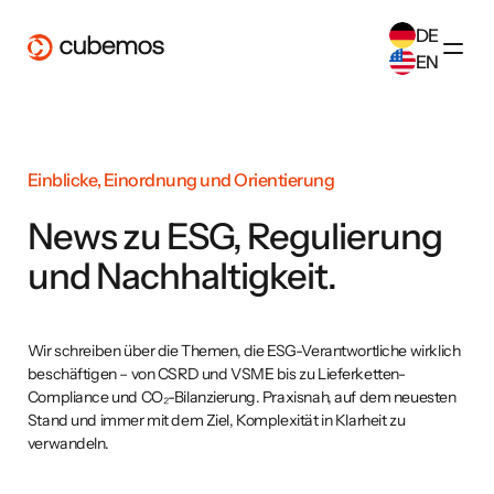
DE
EN
SELECT ANOTHER LANGUAGE
German
(
DE
)
English
(
EN
)
Einblicke, Einordnung und Orientierung
News zu ESG, Regulierung
und Nachhaltigkeit.
Wir schreiben über die Themen, die ESG-Verantwortliche wirklich
beschäftigen – von CSRD und VSME bis zu Lieferketten-
Compliance und CO₂-Bilanzierung. Praxisnah, auf dem neuesten
Stand und immer mit dem Ziel, Komplexität in Klarheit zu
verwandeln.