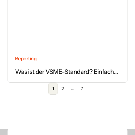
Reporting
Was ist der VSME-Standard? Einfach
erklärt
1
2
...
7