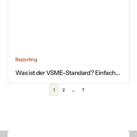
Reporting
Was ist der VSME-Standard? Einfach
erklärt
1
2
...
7