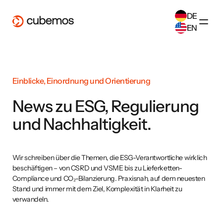
DE
EN
SELECT ANOTHER LANGUAGE
German
(
DE
)
English
(
EN
)
Einblicke, Einordnung und Orientierung
News zu ESG, Regulierung
und Nachhaltigkeit.
Wir schreiben über die Themen, die ESG-Verantwortliche wirklich
beschäftigen – von CSRD und VSME bis zu Lieferketten-
Compliance und CO₂-Bilanzierung. Praxisnah, auf dem neuesten
Stand und immer mit dem Ziel, Komplexität in Klarheit zu
verwandeln.