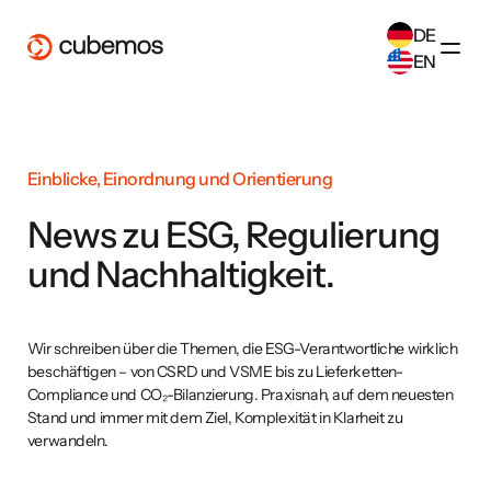
DE
EN
SELECT ANOTHER LANGUAGE
German
(
DE
)
English
(
EN
)
Einblicke, Einordnung und Orientierung
News zu ESG, Regulierung
und Nachhaltigkeit.
Wir schreiben über die Themen, die ESG-Verantwortliche wirklich
beschäftigen – von CSRD und VSME bis zu Lieferketten-
Compliance und CO₂-Bilanzierung. Praxisnah, auf dem neuesten
Stand und immer mit dem Ziel, Komplexität in Klarheit zu
verwandeln.