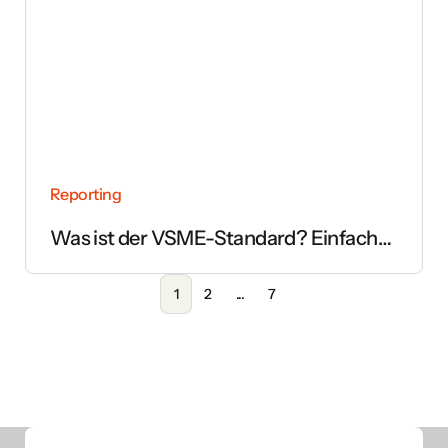
Reporting
Was ist der VSME-Standard? Einfach
erklärt
1
2
...
7