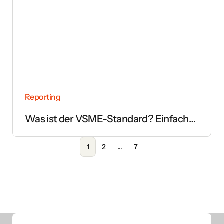
Reporting
Was ist der VSME-Standard? Einfach
erklärt
1
2
...
7