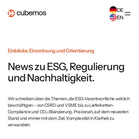
DE
EN
SELECT ANOTHER LANGUAGE
German
(
DE
)
English
(
EN
)
Einblicke, Einordnung und Orientierung
News zu ESG, Regulierung
und Nachhaltigkeit.
Wir schreiben über die Themen, die ESG-Verantwortliche wirklich
beschäftigen – von CSRD und VSME bis zu Lieferketten-
Compliance und CO₂-Bilanzierung. Praxisnah, auf dem neuesten
Stand und immer mit dem Ziel, Komplexität in Klarheit zu
verwandeln.